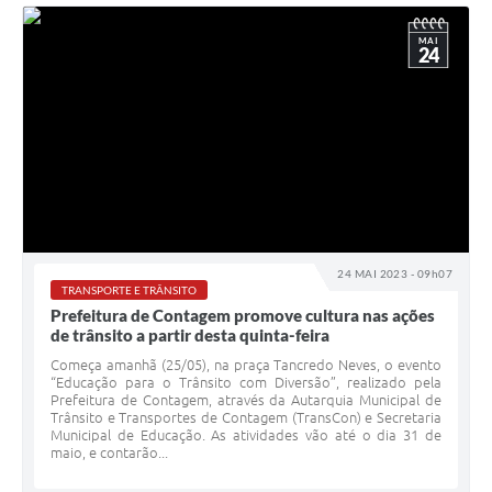
MAI
24
24 MAI 2023 - 09h07
TRANSPORTE E TRÂNSITO
Prefeitura de Contagem promove cultura nas ações
de trânsito a partir desta quinta-feira
Começa amanhã (25/05), na praça Tancredo Neves, o evento
“Educação para o Trânsito com Diversão”, realizado pela
Prefeitura de Contagem, através da Autarquia Municipal de
Trânsito e Transportes de Contagem (TransCon) e Secretaria
Municipal de Educação. As atividades vão até o dia 31 de
maio, e contarão...