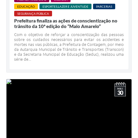
EDUCAÇÃO
ESPORTES,LAZER E JUVENTUDE
PARCERIAS
SEGURANÇA PÚBLICA
Prefeitura finaliza as ações de conscientização no
trânsito da 10ª edição do “Maio Amarelo”
Com o objetivo de reforçar a conscientização das pessoas
sobre os cuidados necessários para evitar os acidentes e
mortes nas vias públicas, a Prefeitura de Contagem, por meio
da Autarquia Municipal de Trânsito e Transportes (Transcon)
e da Secretaria Municipal de Educação (Seduc), realizou uma
série de...
MAI
30