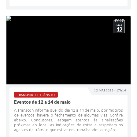
MAI
12
12 MAI 2023 - 17h14
TRANSPORTE E TRÂNSITO
Eventos de 12 a 14 de maio
A Transcon informa que, do dia 12 a 14 de maio, por motivos
de eventos, haverá o fechamento de algumas vias. Confira
abaixo. Condutores, estejam atentos às sinalizações
próximas ao local, as indicações de rotas e respeitem os
agentes de trânsito que estiverem trabalhando na região.