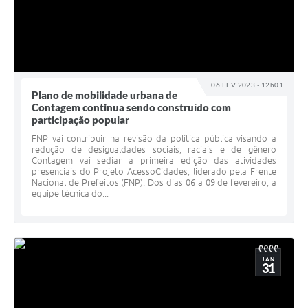
06 FEV 2023 - 12h01
Plano de mobilidade urbana de
Contagem continua sendo construído com
participação popular
FNP vai contribuir na revisão da política pública visando a
redução de desigualdades sociais, raciais e de gênero
Contagem vai sediar a primeira edição das atividades
presenciais do Projeto AcessoCidades, liderado pela Frente
Nacional de Prefeitos (FNP). Dos dias 06 a 09 de fevereiro, a
equipe técnica do...
JAN
31