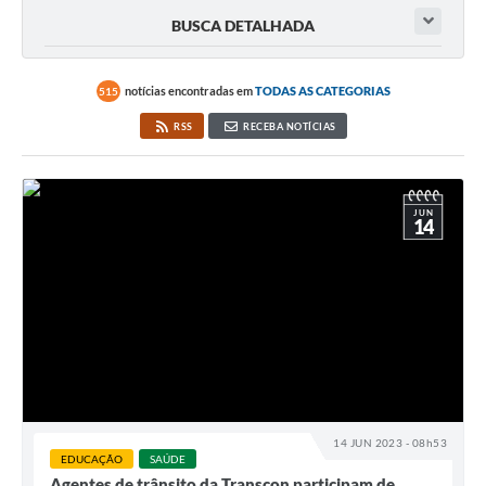
Rotativo
BUSCA DETALHADA
Atendimento
Notícias
notícias encontradas em
TODAS AS CATEGORIAS
515
RSS
RECEBA NOTÍCIAS
Transparência
Prefeitura
JUN
14
14 JUN 2023 - 08h53
EDUCAÇÃO
SAÚDE
Agentes de trânsito da Transcon participam de