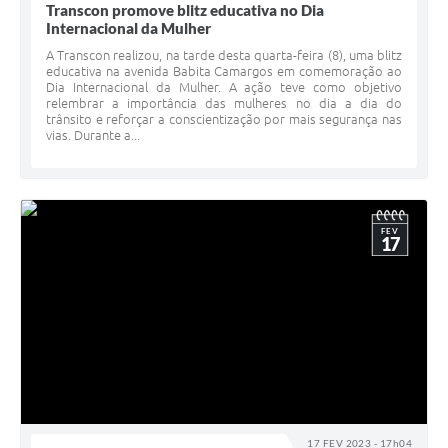
Transcon promove blitz educativa no Dia
Internacional da Mulher
A Transcon realizou, na tarde desta quarta-feira (8), uma blitz
educativa na avenida Babita Camargos em comemoração ao
Dia Internacional da Mulher. A ação teve como objetivo
relembrar a importância das mulheres no dia a dia do
trânsito e reforçar a conscientização por mais segurança nas
vias. Durante a...
FEV
17
17 FEV 2023 - 17h04