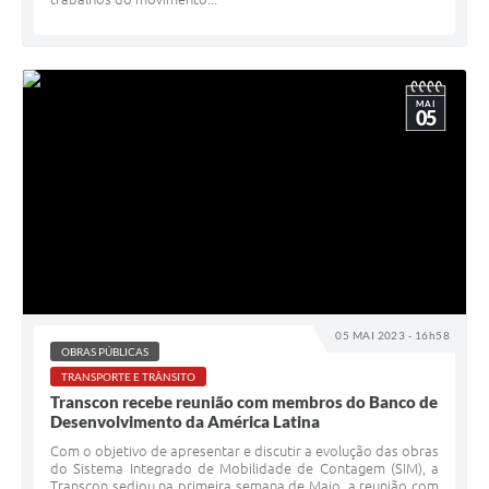
MAI
05
05 MAI 2023 - 16h58
OBRAS PÚBLICAS
TRANSPORTE E TRÂNSITO
Transcon recebe reunião com membros do Banco de
Desenvolvimento da América Latina
Com o objetivo de apresentar e discutir a evolução das obras
do Sistema Integrado de Mobilidade de Contagem (SIM), a
Transcon sediou na primeira semana de Maio, a reunião com