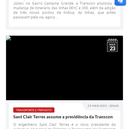
Júnior, no bairro Campina Grande, a Transcon anunciou a
mudança de itinerário das linhas 001C e 350, além da adição
de três novos pontos de ônibus. As linhas, que antes
passavam pela via, agora...
MAR
23
23 MAR 2023 - 20h40
TRANSPORTE E TRÂNSITO
Sant Clair Terres assume a presidência da Transcon
O engenheiro Sant Clair Terres é o novo presidente da