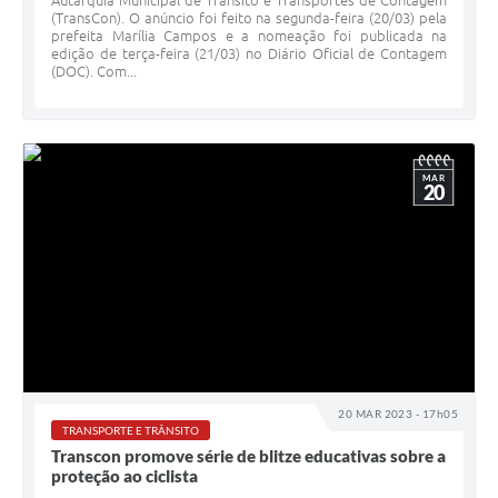
Autarquia Municipal de Trânsito e Transportes de Contagem
(TransCon). O anúncio foi feito na segunda-feira (20/03) pela
prefeita Marília Campos e a nomeação foi publicada na
edição de terça-feira (21/03) no Diário Oficial de Contagem
(DOC). Com...
MAR
20
20 MAR 2023 - 17h05
TRANSPORTE E TRÂNSITO
Transcon promove série de blitze educativas sobre a
proteção ao ciclista