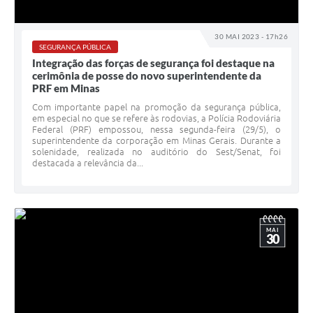
30 MAI 2023 - 17h26
SEGURANÇA PÚBLICA
Integração das forças de segurança foi destaque na
cerimônia de posse do novo superintendente da
PRF em Minas
Com importante papel na promoção da segurança pública,
em especial no que se refere às rodovias, a Polícia Rodoviária
Federal (PRF) empossou, nessa segunda-feira (29/5), o
superintendente da corporação em Minas Gerais. Durante a
solenidade, realizada no auditório do Sest/Senat, foi
destacada a relevância da...
MAI
30