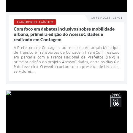
10 FEV 2023 - 15h01
TRANSPORTE E TRÂNSITO
Com foco em debates inclusivos sobre mobilidade
urbana, primeira edição do AcessoCidades é
realizado em Contagem
A Prefeitura de Contagem, por meio da Autarquia Municipal
de Trânsito e Transportes de Contagem (TransCon), realizou
em parceria com a Frente Nacional de Prefeitos (FNP) a
primeira edição do projeto AcessoCidades, entre os dias 6 e
9 de fevereiro. O evento contou com a presença de técnicos,
servidores...
FEV
06