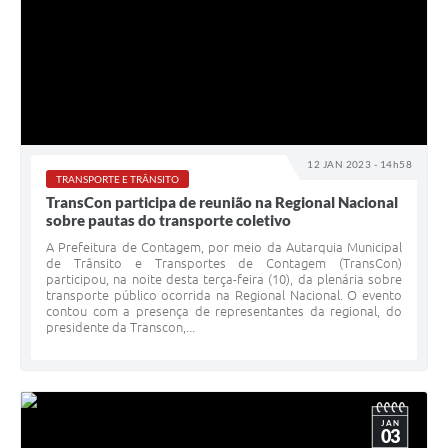
12 JAN 2023 - 14h58
TRANSPORTE E TRÂNSITO
TransCon participa de reunião na Regional Nacional
sobre pautas do transporte coletivo
A Prefeitura de Contagem, por meio da Autarquia Municipal
de Trânsito e Transportes de Contagem (TransCon)
participou, na noite desta terça-feira (10), da plenária sobre
transporte público ocorrida na Regional Nacional. O evento
contou com a presença de representantes da regional, do
presidente da Transcon,...
JAN
03