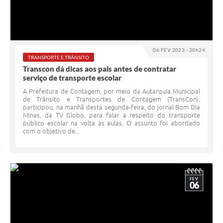
06 FEV 2023 - 20h24
TRANSPORTE E TRÂNSITO
Transcon dá dicas aos pais antes de contratar
serviço de transporte escolar
A Prefeitura de Contagem, por meio da Autarquia Municipal
de Trânsito e Transportes de Contagem (TransCon),
participou, na manhã desta segunda-feira, do jornal Bom Dia
Minas, da TV Globo, para falar a respeito do transporte
público escolar na volta às aulas. O assunto foi abordado
com o objetivo de...
FEV
06