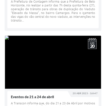
A Prefeitura de Contagem informa que a Prefeitura de Belo
Horizonte, irá realizar a partir das 7h desta quinta-feira (27),
operação de trânsito para obras de duplicação do Viaduto
“Elevado da Massa”, no bairro Camargos. Para o içamento
das vigas do vão central do novo viaduto, as intervenções no
trânsito...
ABR
20
20 ABR 2023 - 16h47
Eventos de 21 a 24 de abril
A Transcon informa que, do dia 21 a 23 de Abril por motivos