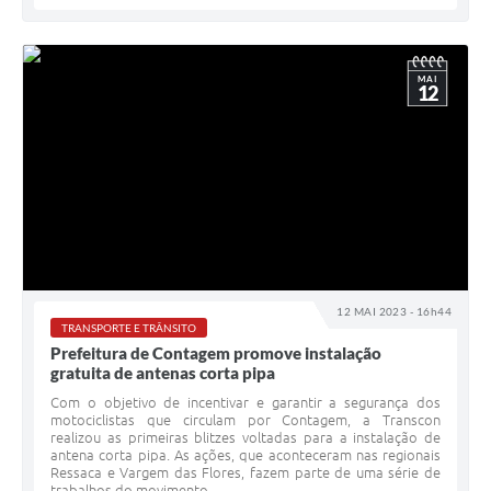
MAI
12
12 MAI 2023 - 16h44
TRANSPORTE E TRÂNSITO
Prefeitura de Contagem promove instalação
gratuita de antenas corta pipa
Com o objetivo de incentivar e garantir a segurança dos
motociclistas que circulam por Contagem, a Transcon
realizou as primeiras blitzes voltadas para a instalação de
antena corta pipa. As ações, que aconteceram nas regionais
Ressaca e Vargem das Flores, fazem parte de uma série de
trabalhos do movimento...