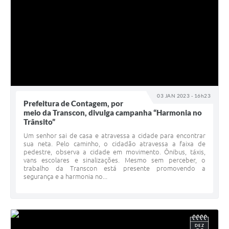
03 JAN 2023 - 16h23
Prefeitura de Contagem, por
meio da Transcon, divulga campanha “Harmonia no
Trânsito”
Um senhor sai de casa e atravessa a cidade para encontrar
sua neta. Pelo caminho, o cidadão atravessa a faixa de
pedestre, observa a cidade em movimento. Ônibus, táxis,
vans escolares e sinalizações. Mesmo sem perceber, o
trabalho da Transcon está presente promovendo a
segurança e a harmonia no...
DEZ