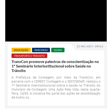
25 MAI 2023 - 09h16
EDUCAÇÃO
PARCERIAS
SAÚDE
TRANSPORTE E TRÂNSITO
TransCon promove palestras de conscientização no
1º Seminário Interinstitucional sobre Saúde no
Trânsito
A Prefeitura de Contagem, por meio da TransCon, em
parceria com o CEREST Contagem e o SEST/SENAT, realizou o
1º Seminário Interinstitucional sobre a Saúde no Trânsito do
Município de Contagem: Uma Ação Pela Vida, nesta quarta-
feira, 24/05. A iniciativa fez parte das ações de sensibilização
de todos os...