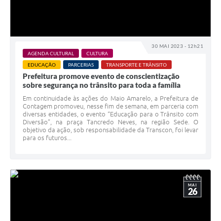
30 MAI 2023 - 12h21
AGENDA CULTURAL
CULTURA
EDUCAÇÃO
PARCERIAS
TRANSPORTE E TRÂNSITO
Prefeitura promove evento de conscientização
sobre segurança no trânsito para toda a família
Em continuidade às ações do Maio Amarelo, a Prefeitura de
Contagem promoveu, nesse fim de semana, em parceria com
diversas entidades, o evento “Educação para o Trânsito com
Diversão”, na praça Tancredo Neves, na região Sede. O
objetivo da ação, sob responsabilidade da Transcon, foi levar
para os futuros...
MAI
26