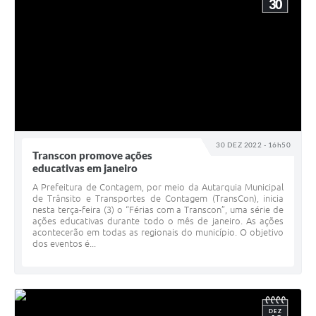
30
30 DEZ 2022 - 16h50
Transcon promove ações
educativas em janeiro
A Prefeitura de Contagem, por meio da Autarquia Municipal
de Trânsito e Transportes de Contagem (TransCon), inicia
nesta terça-feira (3) o “Férias com a Transcon”, uma série de
ações educativas durante todo o mês de janeiro. As ações
acontecerão em todas as regionais do município. O objetivo
dos eventos é...
DEZ