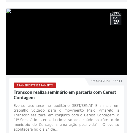
MAI
19
19 MAI 2023 - 15h11
TRANSPORTE E TRÂNSITO
Transcon realiza seminário em parceria com Cerest
Contagem
Evento acontece no auditório SEST/SENAT Em mais um
trabalho voltado para o movimento Maio Amarelo, a
Transcon realizará, em conjunto com o Cerest Contagem, o
“1º Seminário Interinstitucional sobre a saúde no trânsito do
município de Contagem: uma ação pela vida”. O evento
acontecerá no dia 24 de...