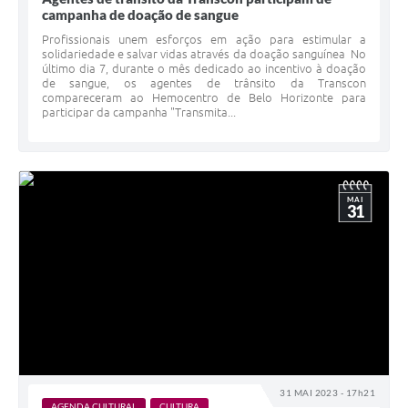
campanha de doação de sangue
Profissionais unem esforços em ação para estimular a
solidariedade e salvar vidas através da doação sanguínea No
último dia 7, durante o mês dedicado ao incentivo à doação
de sangue, os agentes de trânsito da Transcon
compareceram ao Hemocentro de Belo Horizonte para
participar da campanha "Transmita...
MAI
31
31 MAI 2023 - 17h21
AGENDA CULTURAL
CULTURA