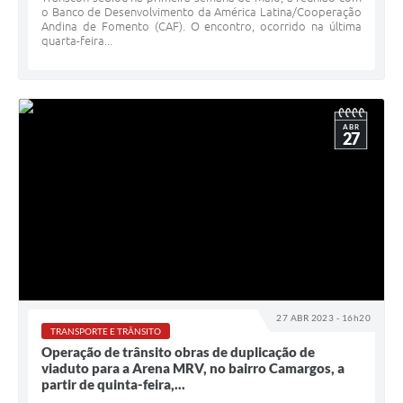
o Banco de Desenvolvimento da América Latina/Cooperação
Andina de Fomento (CAF). O encontro, ocorrido na última
quarta-feira...
ABR
27
27 ABR 2023 - 16h20
TRANSPORTE E TRÂNSITO
Operação de trânsito obras de duplicação de
viaduto para a Arena MRV, no bairro Camargos, a
partir de quinta-feira,...