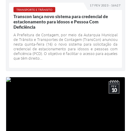
17 FEV 2023 - 16h27
TRANSPORTE E TRÂNSITO
Transcon lança novo sistema para credencial de
estacionamento para idosos e Pessoa Com
Deficiência
A Prefeitura de Contagem, por meio da Autarquia Municipal
de Trânsito e Transportes de Contagem (TransCon) anunciou
nesta quinta-feira (16) o novo sistema para solicitação da
credencial de estacionamento para idosos e pessoas com
deficiência (PCD). O objetivo é facilitar o acesso para aqueles
que têm direito...
FEV
10