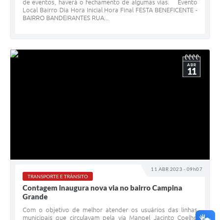
de eventos, haverá o fechamento de algumas vias. Evento
Local Bairro Dia Hora Inicial Hora Final FESTA BENEFICENTE -
BAIRRO BANDEIRANTES RUA...
ABR
11
11 ABR 2023 - 09h07
TRANSPORTE E TRÂNSITO
Contagem inaugura nova via no bairro Campina
Grande
Com o objetivo de melhor atender os usuários das linhas
municipais que circulavam pela via Manoel Jacinto Coelho