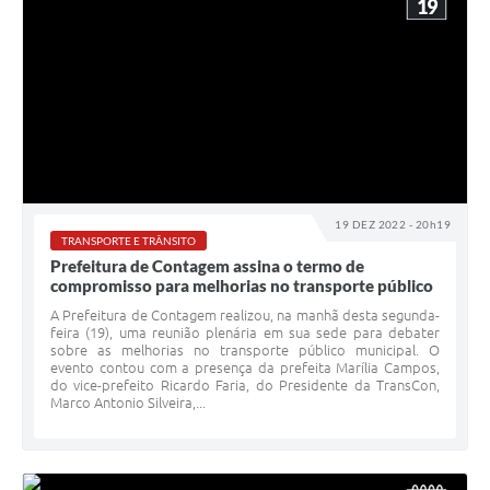
19
19 DEZ 2022 - 20h19
TRANSPORTE E TRÂNSITO
Prefeitura de Contagem assina o termo de
compromisso para melhorias no transporte público
A Prefeitura de Contagem realizou, na manhã desta segunda-
feira (19), uma reunião plenária em sua sede para debater
sobre as melhorias no transporte público municipal. O
evento contou com a presença da prefeita Marília Campos,
do vice-prefeito Ricardo Faria, do Presidente da TransCon,
Marco Antonio Silveira,...