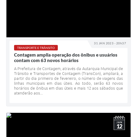
31 JAN 2023 - 20h37
TRANSPORTE E TRÂNSITO
Contagem amplia operação dos ônibus e usuários
contam com 63 novos horários
A Prefeitura de Contagem, através da Autarquia Municipal de
Trânsito e Transportes de Contagem (TransCon), ampliará, a
partir do dia primeiro de fevereiro, o número de viagens das
linhas municipais em dias úteis. Ao todo, serão 63 novos
horários de ônibus em dias úteis e mais 12 aos sábados que
atenderão aos...
JAN
12