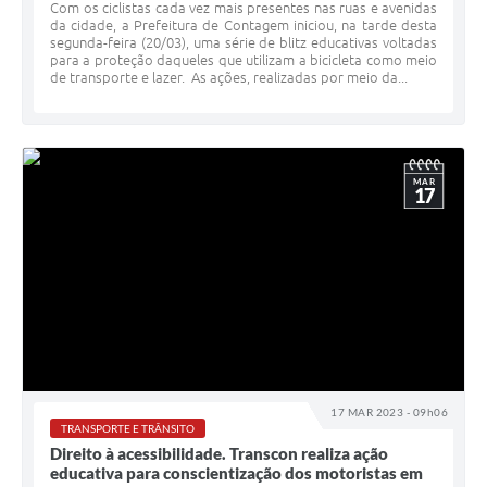
Com os ciclistas cada vez mais presentes nas ruas e avenidas
da cidade, a Prefeitura de Contagem iniciou, na tarde desta
segunda-feira (20/03), uma série de blitz educativas voltadas
para a proteção daqueles que utilizam a bicicleta como meio
de transporte e lazer. As ações, realizadas por meio da...
MAR
17
17 MAR 2023 - 09h06
TRANSPORTE E TRÂNSITO
Direito à acessibilidade. Transcon realiza ação
educativa para conscientização dos motoristas em