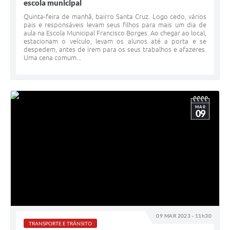
escola municipal
Quinta-feira de manhã, bairro Santa Cruz. Logo cedo, vários
pais e responsáveis levam seus filhos para mais um dia de
aula na Escola Municipal Francisco Borges. Ao chegar ao local,
estacionam o veículo, levam os alunos até a porta e se
despedem, antes de irem para os seus trabalhos e afazeres.
Uma cena comum...
MAR
09
09 MAR 2023 - 11h30
TRANSPORTE E TRÂNSITO