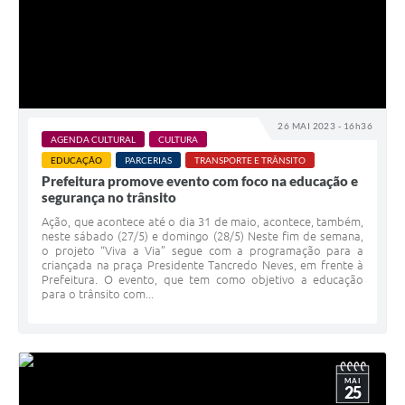
26 MAI 2023 - 16h36
AGENDA CULTURAL
CULTURA
EDUCAÇÃO
PARCERIAS
TRANSPORTE E TRÂNSITO
Prefeitura promove evento com foco na educação e
segurança no trânsito
Ação, que acontece até o dia 31 de maio, acontece, também,
neste sábado (27/5) e domingo (28/5) Neste fim de semana,
o projeto “Viva a Via” segue com a programação para a
criançada na praça Presidente Tancredo Neves, em frente à
Prefeitura. O evento, que tem como objetivo a educação
para o trânsito com...
MAI
25