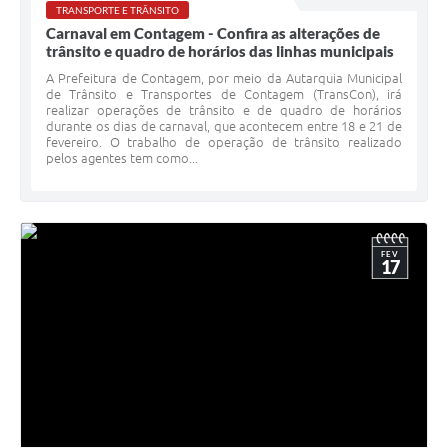
TRANSPORTE E TRÂNSITO
Carnaval em Contagem - Confira as alterações de
trânsito e quadro de horários das linhas municipais
A Prefeitura de Contagem, por meio da Autarquia Municipal
de Trânsito e Transportes de Contagem (TransCon), irá
realizar operações de trânsito e de quadro de horários
durante os dias de carnaval, que acontecem entre 18 e 21 de
fevereiro. O trabalho de operação de trânsito realizado
pelos agentes tem como...
FEV
17