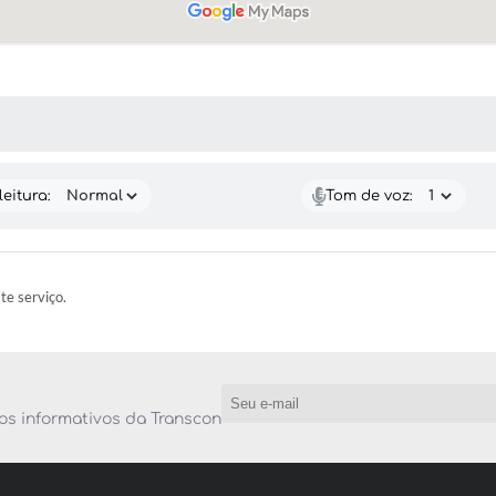
 MÍDIAS
eitura:
Tom de voz:
ste serviço.
os informativos da Transcon