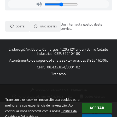
Um internauta gostou deste
GOSTEI
NÃO GOSTEI
serviço.
Endereço: Av. Babita Camargos, 1.295 (2º andar) Bairro Cidade
Industrial | CEP: 32210-180
Atendimento de segunda-feira a sexta-feira, das 8h às 16:30h.
CNPJ: 08.435.854/0001-02
Transcon
Versão do Sistema:
3.5.3 - 19/06/2026
Portal atualizado em:
06/08/2026 11:52
Dados Abertos
Transcon e os cookies: nosso site usa cookies para
melhorar a sua experiência de navegação. Ao
ACEITAR
continuar você concorda com a nossa
Política de
Copyright Instar - 2006-2026. Todos os direitos reservados -
Cookies
e
Privacidade
.