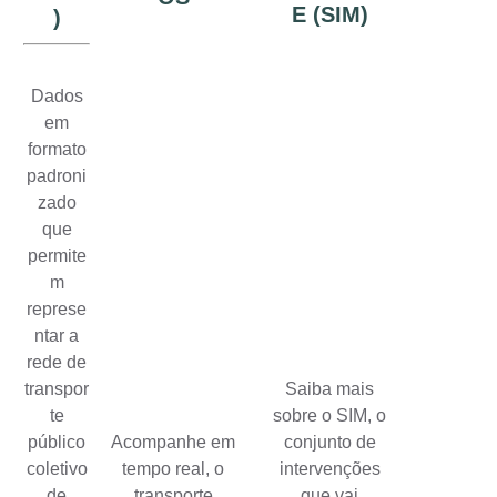
E (SIM)
)
Dados
em
formato
padroni
zado
que
permite
m
represe
ntar a
rede de
transpor
Saiba mais
te
sobre o SIM, o
público
Acompanhe em
conjunto de
coletivo
tempo real, o
intervenções
de
transporte
que vai