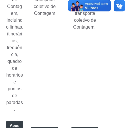
Contag
coletivo de
reformular o
em,
Contagem
transporte
incluind
coletivo de
o linhas,
Contagem.
itinerári
os,
frequên
cia,
quadro
de
horários
e
pontos
de
paradas
.
Aces