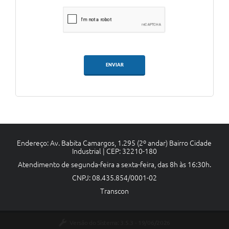
ENVIAR
Endereço: Av. Babita Camargos, 1.295 (2º andar) Bairro Cidade
Industrial | CEP: 32210-180
Atendimento de segunda-feira a sexta-feira, das 8h às 16:30h.
CNPJ: 08.435.854/0001-02
Transcon
Versão do Sistema:
3.5.3 - 19/06/2026