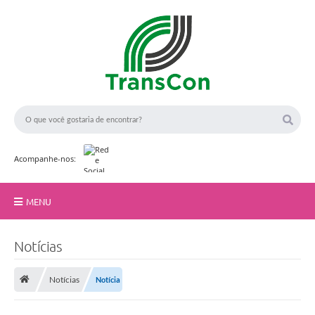
Acompanhe-nos:
MENU
Início
Notícias
A TransCon
F
o
Notícias
Notícia
t
Serviços
o
g