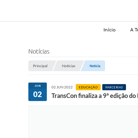
Início
A T
Notícias
Principal
Notícias
Notícia
JUN
02 JUN 2022
EDUCAÇÃO
PARCERIAS
02
TransCon finaliza a 9ª edição d