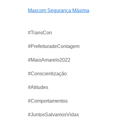
Maxcom Segurança Máxima
#TransCon
#PrefeituradeContagem
#MaioAmarelo2022
#Conscientização
#Atitudes
#Comportamentos
#JuntosSalvamosVidas