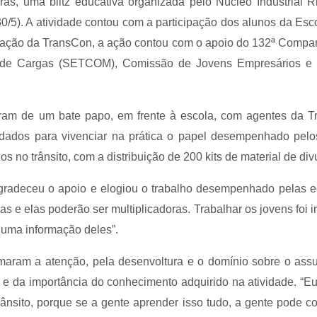
as, uma blitz educativa organizada pelo Núcleo Industrial
0/5). A atividade contou com a participação dos alunos da Esc
pação da TransCon, a ação contou com o apoio do 132ª Companhi
 de Cargas (SETCOM), Comissão de Jovens Empresários e E
param de um bate papo, em frente à escola, com agentes da Tr
dos para vivenciar na prática o papel desempenhado pelos 
dos no trânsito, com a distribuição de 200 kits de material de d
radeceu o apoio e elogiou o trabalho desempenhado pelas equi
e elas poderão ser multiplicadoras. Trabalhar os jovens foi i
uma informação deles”.
maram a atenção, pela desenvoltura e o domínio sobre o assu
u e da importância do conhecimento adquirido na atividade. “
trânsito, porque se a gente aprender isso tudo, a gente pode