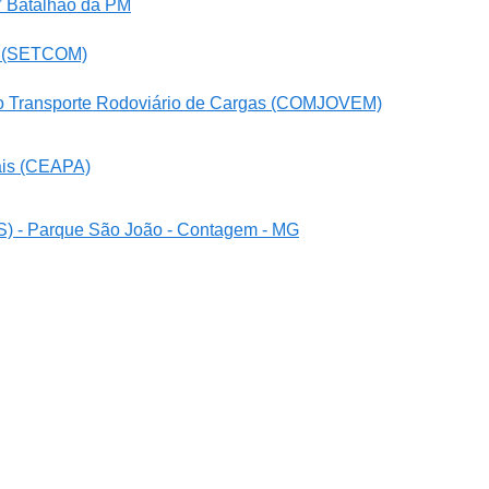
9° Batalhão da PM
as (SETCOM)
do Transporte Rodoviário de Cargas (COMJOVEM)
ais (CEAPA)
AS) - Parque São João - Contagem - MG