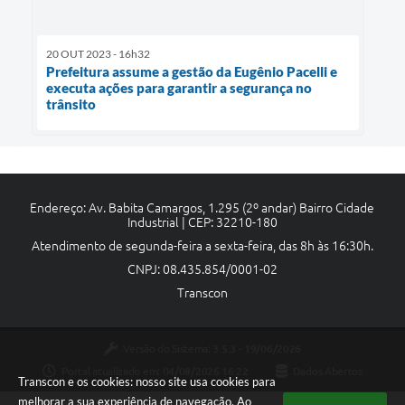
20 OUT 2023 - 16h32
Prefeitura assume a gestão da Eugênio Pacelli e
executa ações para garantir a segurança no
trânsito
Endereço: Av. Babita Camargos, 1.295 (2º andar) Bairro Cidade
Industrial | CEP: 32210-180
Atendimento de segunda-feira a sexta-feira, das 8h às 16:30h.
CNPJ: 08.435.854/0001-02
Transcon
Versão do Sistema:
3.5.3 - 19/06/2026
Portal atualizado em:
04/08/2026 16:22
Dados Abertos
Transcon e os cookies: nosso site usa cookies para
melhorar a sua experiência de navegação. Ao