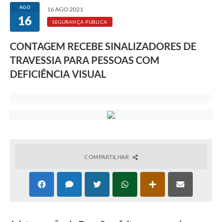
Rotativo
AGO
16 AGO 2021
16
Atendimento
SEGURANÇA PÚBLICA
Notícias
CONTAGEM RECEBE SINALIZADORES DE
TRAVESSIA PARA PESSOAS COM
Transparência
DEFICIÊNCIA VISUAL
Prefeitura
COMPARTILHAR