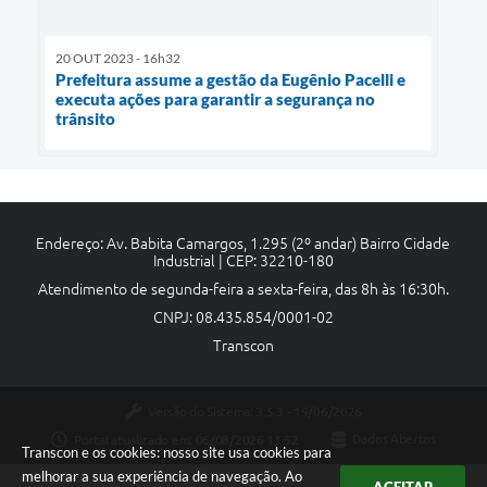
20 OUT 2023 - 16h32
Prefeitura assume a gestão da Eugênio Pacelli e
executa ações para garantir a segurança no
trânsito
Endereço: Av. Babita Camargos, 1.295 (2º andar) Bairro Cidade
Industrial | CEP: 32210-180
Atendimento de segunda-feira a sexta-feira, das 8h às 16:30h.
CNPJ: 08.435.854/0001-02
Transcon
Versão do Sistema:
3.5.3 - 19/06/2026
Portal atualizado em:
06/08/2026 11:52
Dados Abertos
Transcon e os cookies: nosso site usa cookies para
melhorar a sua experiência de navegação. Ao