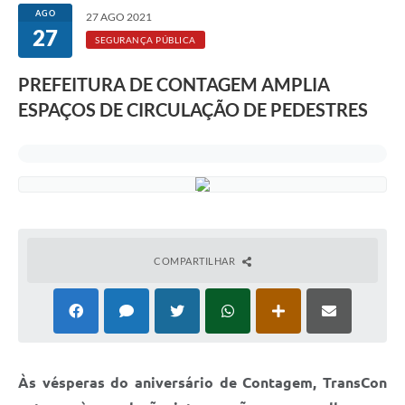
Rotativo
AGO
27 AGO 2021
27
Atendimento
SEGURANÇA PÚBLICA
Notícias
PREFEITURA DE CONTAGEM AMPLIA
ESPAÇOS DE CIRCULAÇÃO DE PEDESTRES
Transparência
Prefeitura
COMPARTILHAR
Às vésperas do aniversário de Contagem, TransCon