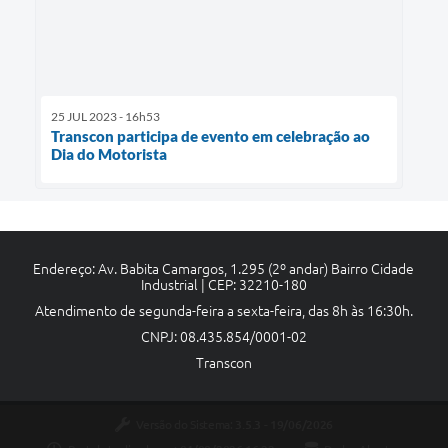
25 JUL 2023 - 16h53
Transcon participa de evento em celebração ao
Dia do Motorista
Endereço: Av. Babita Camargos, 1.295 (2º andar) Bairro Cidade
Industrial | CEP: 32210-180
Atendimento de segunda-feira a sexta-feira, das 8h às 16:30h.
CNPJ: 08.435.854/0001-02
Transcon
Versão do Sistema:
3.5.3 - 19/06/2026