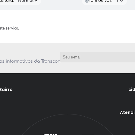
eitura:
Tom de voz:
te serviço.
os informativos da Transcon
Bairro
ci
Atendi