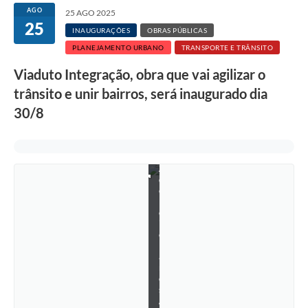
Rotativo
AGO
25 AGO 2025
25
Atendimento
INAUGURAÇÕES
OBRAS PÚBLICAS
PLANEJAMENTO URBANO
TRANSPORTE E TRÂNSITO
Notícias
Viaduto Integração, obra que vai agilizar o
Transparência
trânsito e unir bairros, será inaugurado dia
30/8
Prefeitura
F
o
t
o
:
A
d
e
l
c
i
o
R
a
m
o
s
/