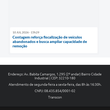
10 JUL 2026 - 15h29
Contagem reforça fiscalização de veículos
abandonados e busca ampliar capacidade de
remoção
Endereço: Av. Babita Camargos, 1.295 (2º andar) Bairro Cidade
Industrial | CEP: 32210-180
Atendimento de segunda-feira a sexta-feira, das 8h às 16:30h.
CNPJ: 08.435.854/0001-02
Transcon