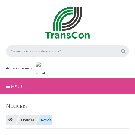
Acompanhe-nos:
MENU
Início
Notícias
F
A TransCon
o
t
Notícias
Notícia
o
Serviços
:
A