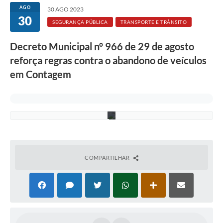
Rotativo
r
AGO
30 AGO 2023
q
30
u
Atendimento
SEGURANÇA PÚBLICA
TRANSPORTE E TRÂNSITO
i
v
Notícias
Decreto Municipal n° 966 de 29 de agosto
o
T
reforça regras contra o abandono de veículos
r
Transparência
a
em Contagem
n
Prefeitura
s
c
o
n
COMPARTILHAR