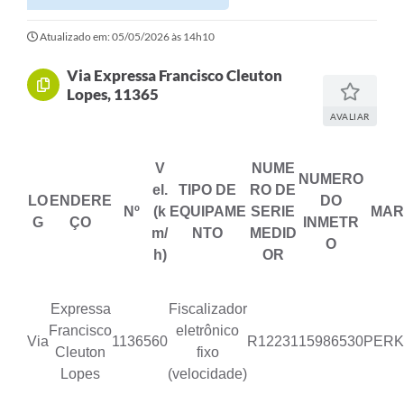
Rotativo
Atualizado em: 05/05/2026 às 14h10
Atendimento
Via Expressa Francisco Cleuton
Notícias
Lopes, 11365
Transparência
AVALIAR
Prefeitura
V
NUME
NUMERO
el.
TIPO DE
RO DE
LO
ENDERE
DO
Nº
(k
EQUIPAME
SERIE
MA
G
ÇO
INMETR
m/
NTO
MEDID
O
h)
OR
Expressa
Fiscalizador
Francisco
eletrônico
Via
11365
60
R12231
15986530
PER
Cleuton
fixo
Lopes
(velocidade)