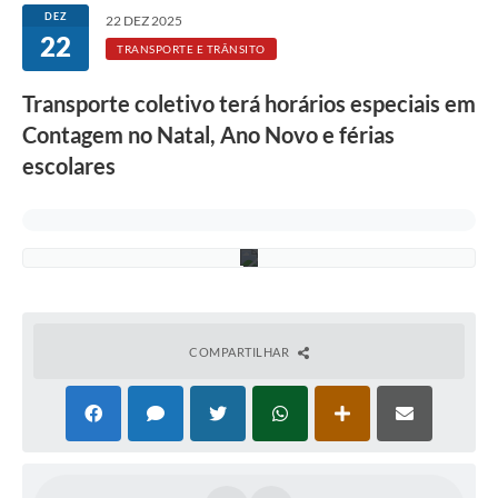
Rotativo
r
DEZ
22 DEZ 2025
q
22
u
Atendimento
TRANSPORTE E TRÂNSITO
i
v
Notícias
Transporte coletivo terá horários especiais em
o
T
Contagem no Natal, Ano Novo e férias
r
Transparência
a
escolares
n
Prefeitura
s
c
o
n
COMPARTILHAR