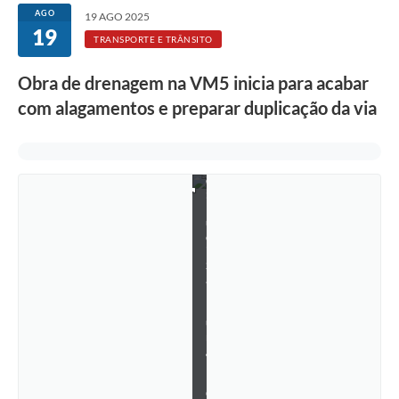
Rotativo
AGO
19 AGO 2025
19
Atendimento
TRANSPORTE E TRÂNSITO
Notícias
Obra de drenagem na VM5 inicia para acabar
com alagamentos e preparar duplicação da via
Transparência
F
Prefeitura
o
t
o
:
L
u
c
i
S
a
l
l
u
m
/
P
M
C