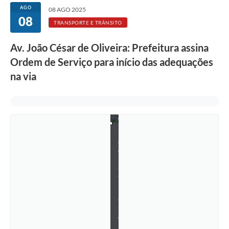
Rotativo
AGO
08 AGO 2025
08
Atendimento
TRANSPORTE E TRÂNSITO
Notícias
Av. João César de Oliveira: Prefeitura assina
Ordem de Serviço para início das adequações
Transparência
na via
Prefeitura
F
o
t
o
:
L
u
c
i
S
a
l
l
u
m
/
P