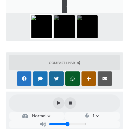
M
C
COMPARTILHAR