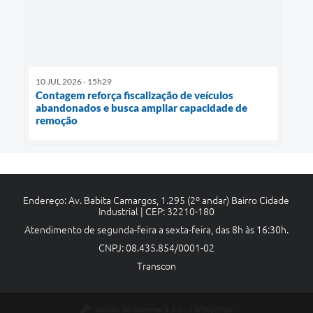
10 JUL 2026 - 15h29
Contagem reforça fiscalização de veículos
abandonados e busca ampliar capacidade de
remoção
Endereço: Av. Babita Camargos, 1.295 (2º andar) Bairro Cidade
Industrial | CEP: 32210-180
Atendimento de segunda-feira a sexta-feira, das 8h às 16:30h.
CNPJ: 08.435.854/0001-02
Transcon
Versão do Sistema:
3.5.3 - 19/06/2026