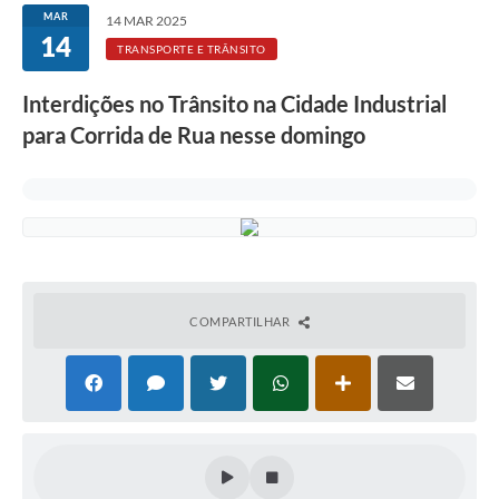
Rotativo
MAR
14 MAR 2025
14
Atendimento
TRANSPORTE E TRÂNSITO
Notícias
Interdições no Trânsito na Cidade Industrial
para Corrida de Rua nesse domingo
Transparência
Prefeitura
COMPARTILHAR