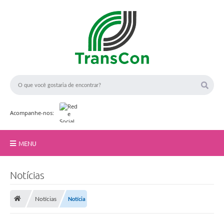
Acompanhe-nos:
MENU
Início
Notícias
A TransCon
F
o
Notícias
Notícia
t
Serviços
o
: