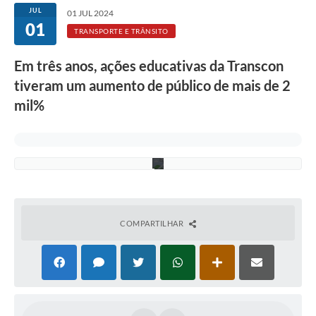
Rotativo
G
JUL
01 JUL 2024
a
01
b
Atendimento
TRANSPORTE E TRÂNSITO
r
i
Notícias
Em três anos, ações educativas da Transcon
e
l
tiveram um aumento de público de mais de 2
l
Transparência
a
mil%
G
Prefeitura
o
m
e
s
COMPARTILHAR