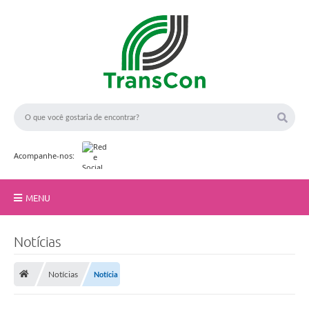
Acompanhe-nos:
MENU
Início
F
Notícias
o
t
A TransCon
o
:
Notícias
Notícia
Serviços
A
r
q