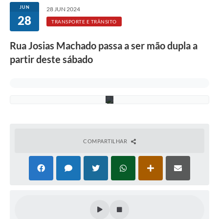
Rotativo
u
JUN
28 JUN 2024
i
28
Atendimento
v
TRANSPORTE E TRÂNSITO
o
T
Notícias
Rua Josias Machado passa a ser mão dupla a
r
a
partir deste sábado
Transparência
n
s
c
Prefeitura
o
n
COMPARTILHAR