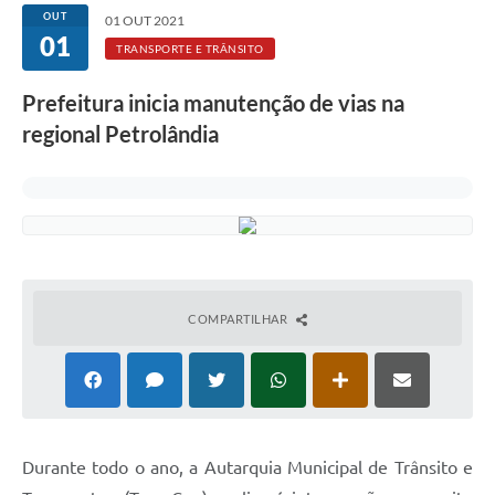
Rotativo
OUT
01 OUT 2021
01
Atendimento
TRANSPORTE E TRÂNSITO
Notícias
Prefeitura inicia manutenção de vias na
regional Petrolândia
Transparência
Prefeitura
COMPARTILHAR
Durante todo o ano, a Autarquia Municipal de Trânsito e