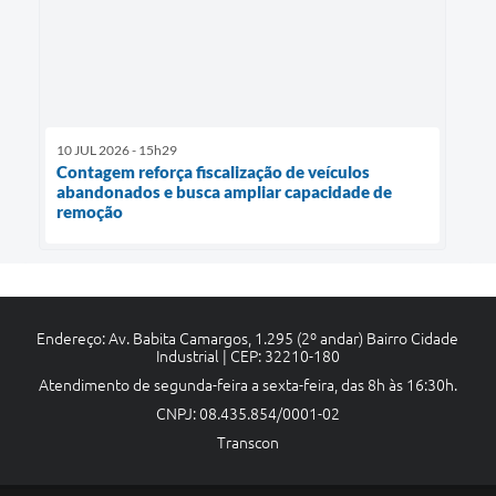
10 JUL 2026 - 15h29
Contagem reforça fiscalização de veículos
abandonados e busca ampliar capacidade de
remoção
Endereço: Av. Babita Camargos, 1.295 (2º andar) Bairro Cidade
Industrial | CEP: 32210-180
Atendimento de segunda-feira a sexta-feira, das 8h às 16:30h.
CNPJ: 08.435.854/0001-02
Transcon