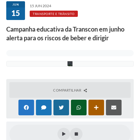
Rotativo
n
JUN
15 JUN 2024
c
15
Atendimento
o
TRANSPORTE E TRÂNSITO
d
e
Notícias
Campanha educativa da Transcon em junho
i
m
alerta para os riscos de beber e dirigir
Transparência
a
g
e
Prefeitura
n
s
COMPARTILHAR