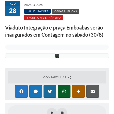
Rotativo
l
AGO
28 AGO 2025
c
28
Atendimento
i
INAUGURAÇÕES
OBRAS PÚBLICAS
o
TRANSPORTE E TRÂNSITO
R
Notícias
a
Viaduto Integração e praça Emboabas serão
m
Transparência
o
inaugurados em Contagem no sábado (30/8)
s
/
Prefeitura
P
M
C
COMPARTILHAR