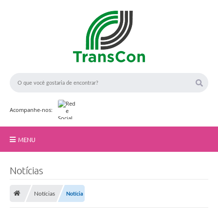
Acompanhe-nos:
MENU
Início
F
Notícias
o
t
A TransCon
o
:
Notícias
Notícia
Serviços
A
d
e