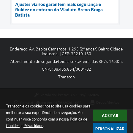
Ajustes viários garantem mais segurança e
fluidez no entorno do Viaduto Breno Braga
Batista
Endereço: Av. Babita Camargos, 1.295 (2º andar) Bairro Cidade
Industrial | CEP: 32210-180
Atendimento de segunda-feira a sexta-feira, das 8h às 16:30h.
CNPJ: 08.435.854/0001-02
Transcon
Versão do Sistema:
3.5.3 - 19/06/2026
Portal atualizado em:
04/08/2026 16:22
Dados Abertos
Transcon e os cookies: nosso site usa cookies para
melhorar a sua experiência de navegação. Ao
ACEITAR
continuar você concorda com a nossa
Política de
Copyright Instar - 2006-2026. Todos os direitos reservados -
Cookies
e
Privacidade
.
Instar Tecnologia
PERSONALIZAR