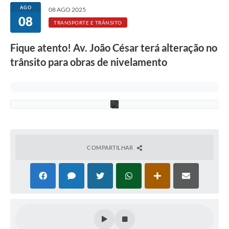
Rotativo
c
AGO
08 AGO 2025
i
08
Atendimento
o
TRANSPORTE E TRÂNSITO
R
a
Notícias
Fique atento! Av. João César terá alteração no
m
o
trânsito para obras de nivelamento
Transparência
s
/
P
Prefeitura
M
C
COMPARTILHAR