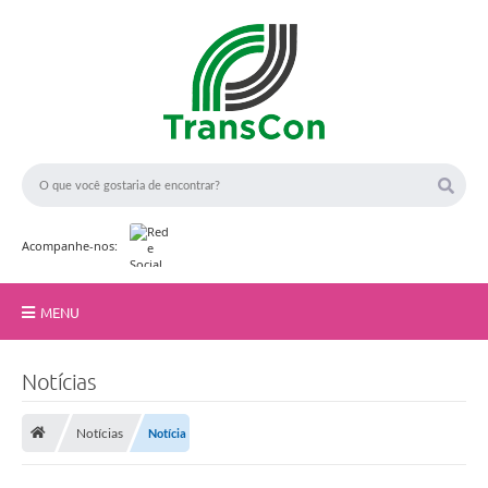
Acompanhe-nos:
MENU
F
Início
o
Notícias
t
o
A TransCon
:
A
Notícias
Notícia
Serviços
d
e
l