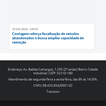
10 JUL 2026 - 15h29
Contagem reforça fiscalização de veículos
abandonados e busca ampliar capacidade de
remoção
Endereço: Av. Babita Camargos, 1.295 (2º andar) Bairro Cidade
Industrial | CEP: 32210-180
Atendimento de segunda-feira a sexta-feira, das 8h às 16:30h.
CNPJ: 08.435.854/0001-02
Transcon
Versão do Sistema:
3.5.3 - 19/06/2026