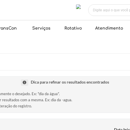
ransCon
Serviços
Rotativo
Atendimento
Dica para refinar os resultados encontrados
amente o desejado. Ex: "dia da água".
ir resultados com a mesma. Ex: dia da -agua.
teração do registro.
Data Inic